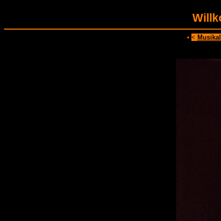
Will
•
<
Musikal