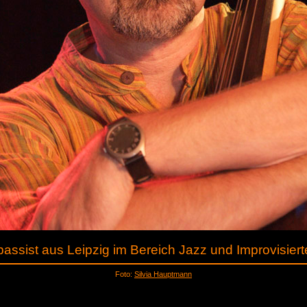
assist aus Leipzig im Bereich Jazz und Improvisier
Foto:
Silvia Hauptmann