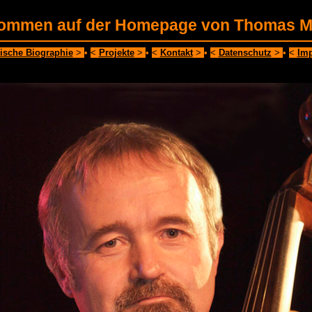
kommen auf der Homepage von Thomas Mo
ische Biographie
>
•
<
Projekte
>
•
<
Kontakt
>
•
<
Datenschutz
>
•
<
Im